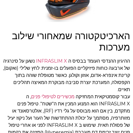
הארכיטקטורה שמאחורי שילוב
מערכות
ההיגיון ההנדסי העומד בבסיס ה
INFRASLIM X
נשען על סינרגיה
של ארבעה כוחות פיזיקליים הפועלים בו-זמנית: לחץ שלילי (ואקום),
קרינת אינפרא-אדום, אוזון וקולגן. כאשר מטופלת שוהה בתוך
הקפסולה, המערכת יוצרת סביבה מבוקרת המאיצה תהליכים
תאיים.
עבור קוסמטיקאית המחזיקה
מכשירים לטיפולי פנים
, ה
INFRASLIM X הוא המנוע המכין את ה"שטח". טיפול פנים
מתקדם, בין אם הוא מבוסס על גלי רדיו (RF), אולטרסאונד או
מזותרפיה, מסתמך על יכולת ההתחדשות של העור ועל ניקוז יעיל
של פסולת תאית. שימוש ב INFRASLIM X לפני או אחרי טיפול
פנים יוצר זרימת דם מוגברת (Hyperemia) המזינה את רקמות