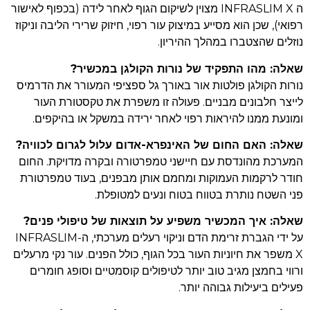
ה INFRASLIM X מצוין לשיקום הגוף לאחר לידה (בכפוף לאישור
רפואי), שכן הוא מסייע במיצוק עור רפוי, חיזוק שרירי הליבה וניקוז
נוזלים שהצטברו במהלך ההיריון.
שאלה: מהו התפקיד של נורות הקולגן במכשיר
?
נורות הקולגן פולטות אור באורך גל ספציפי המעורר את הדרמיס
לייצר חלבונים מבניים. פעולה זו משפרת את טקסטורת העור
ומונעת ממנו להיראות רפוי לאחר ירידה במשקל או בהיקפים.
שאלה: האם החום של האינפרא-אדום עלול לגרום לכוויה
?
המערכת מהונדסת עם חיישני טמפרטורה ובקרה מדויקת. החום
חודר לרקמות העמוקות ומחמם אותן מבפנים, בעוד טמפרטורת
פני השטח נותרת בטווח בטוח ונעים למטופלת.
שאלה: איך המכשיר משפיע על תוצאות של טיפולי פנים
?
על ידי הגברת זרימת הדם וניקוי רעלים מערכתי, ה-INFRASLIM
X משפר את חיוניות העור בכל הגוף, כולל הפנים. עור נקי מרעלים
ורווי בחמצן מגיב טוב יותר לטיפולים קוסמטיים וסופג חומרים
פעילים ביעילות גבוהה יותר.