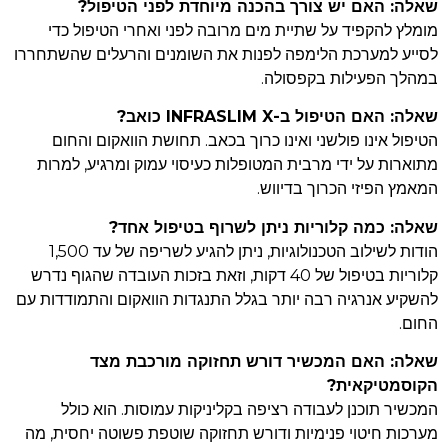
שאלה: האם יש צורך בהכנה מיוחדת לפני הטיפול
?
מומלץ להקפיד על שתיית מים מרובה לפני ואחרי הטיפול כדי
לסייע למערכת הלימפה לפנות את השומנים והרעלים שהשתחררו
במהלך הפעילות בקפסולה.
שאלה: האם הטיפול ב
-INFRASLIM X
כואב
?
הטיפול אינו פולשני ואינו כרוך בכאב. תחושת הוואקום והחום
מתוארות על ידי מרבית המטופלות כעיסוי עמוק ומרגיע, למרות
המאמץ הפיזי הכרוך בדיווש.
שאלה: כמה קלוריות ניתן לשרוף בטיפול אחד
?
הודות לשילוב הטכנולוגיות, ניתן להגיע לשריפה של עד 1,500
קלוריות בטיפול של 40 דקות, וזאת בזכות העובדה שהגוף נדרש
להשקיע אנרגיה רבה יותר בגלל התנגדות הוואקום והתמודדות עם
החום.
שאלה: האם המכשיר דורש תחזוקה מורכבת מצד
הקוסמטיקאית
?
המכשיר תוכנן לעבודה רציפה בקליניקות עמוסות. הוא כולל
מערכות חיטוי פנימיות ודורש תחזוקה שוטפת פשוטה יחסית, מה