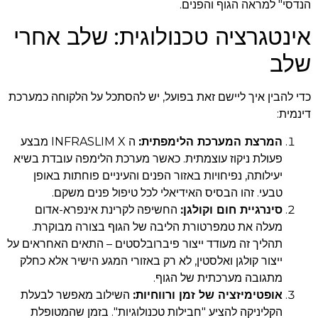
הנדסי" למראה הגוף והפנים.
אינטגרציה טכנולוגית: שלב אחרי
שלב
כדי להבין איך ליישם זאת בפועל, יש להסתכל על הלקוחה כמערכת
דינמית:
המרצת המערכת הלימפתית
:
ה INFRASLIM X מבצע
פעולת ניקוז עוצמתית. כאשר מערכת הלימפה עובדת בשיא
יעילותה, נפיחויות באזור הפנים והעיניים פוחתות באופן
טבעי. זהו הבסיס האידיאלי לכל טיפול פנים משקם.
סינרגיית חום וקולגן
:
החשיפה לקרינת אינפרא-אדום
מעלה את טמפרטורת הליבה של הגוף בצורה מבוקרת.
תהליך זה מעודד ייצור פיברובלסטים – התאים האחראים על
ייצור קולגן ואלסטין, לא רק באזורי המגע הישיר אלא כחלק
מתגובה מערכתית של הגוף.
אופטימיזציה של זמן ורווחיות
:
השילוב מאפשר לבעלת
הקליניקה להציע "חבילות טכנולוגיות". בזמן שהמטופלת