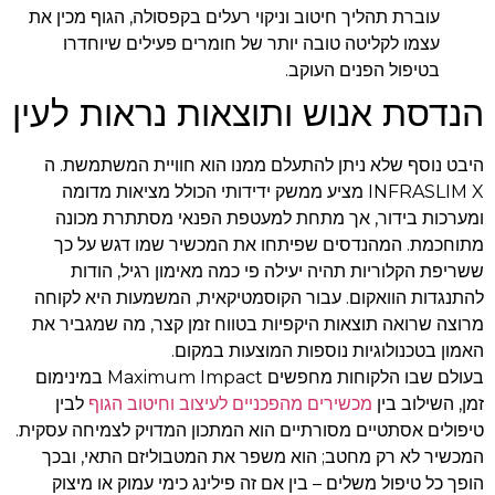
עוברת תהליך חיטוב וניקוי רעלים בקפסולה, הגוף מכין את
עצמו לקליטה טובה יותר של חומרים פעילים שיוחדרו
בטיפול הפנים העוקב.
הנדסת אנוש ותוצאות נראות לעין
היבט נוסף שלא ניתן להתעלם ממנו הוא חוויית המשתמשת. ה
INFRASLIM X מציע ממשק ידידותי הכולל מציאות מדומה
ומערכות בידור, אך מתחת למעטפת הפנאי מסתתרת מכונה
מתוחכמת. המהנדסים שפיתחו את המכשיר שמו דגש על כך
ששריפת הקלוריות תהיה יעילה פי כמה מאימון רגיל, הודות
להתנגדות הוואקום. עבור הקוסמטיקאית, המשמעות היא לקוחה
מרוצה שרואה תוצאות היקפיות בטווח זמן קצר, מה שמגביר את
האמון בטכנולוגיות נוספות המוצעות במקום.
בעולם שבו הלקוחות מחפשים Maximum Impact במינימום
זמן, השילוב בין
מכשירים מהפכניים לעיצוב וחיטוב הגוף
לבין
טיפולים אסתטיים מסורתיים הוא המתכון המדויק לצמיחה עסקית.
המכשיר לא רק מחטב; הוא משפר את המטבוליזם התאי, ובכך
הופך כל טיפול משלים – בין אם זה פילינג כימי עמוק או מיצוק