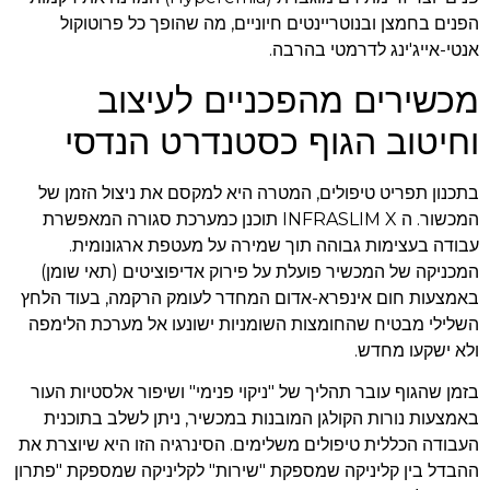
הפנים בחמצן ובנוטריינטים חיוניים, מה שהופך כל פרוטוקול
אנטי-אייג'ינג לדרמטי בהרבה.
מכשירים מהפכניים לעיצוב
וחיטוב הגוף כסטנדרט הנדסי
בתכנון תפריט טיפולים, המטרה היא למקסם את ניצול הזמן של
המכשור. ה INFRASLIM X תוכנן כמערכת סגורה המאפשרת
עבודה בעצימות גבוהה תוך שמירה על מעטפת ארגונומית.
המכניקה של המכשיר פועלת על פירוק אדיפוציטים (תאי שומן)
באמצעות חום אינפרא-אדום המחדר לעומק הרקמה, בעוד הלחץ
השלילי מבטיח שהחומצות השומניות ישונעו אל מערכת הלימפה
ולא ישקעו מחדש.
בזמן שהגוף עובר תהליך של "ניקוי פנימי" ושיפור אלסטיות העור
באמצעות נורות הקולגן המובנות במכשיר, ניתן לשלב בתוכנית
העבודה הכללית טיפולים משלימים. הסינרגיה הזו היא שיוצרת את
ההבדל בין קליניקה שמספקת "שירות" לקליניקה שמספקת "פתרון