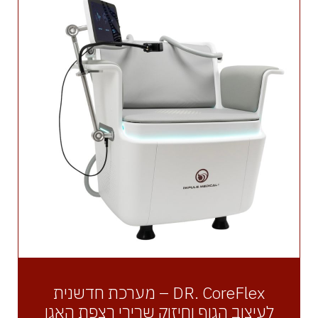
DR. CoreFlex – מערכת חדשנית
לעיצוב הגוף וחיזוק שרירי רצפת האגן