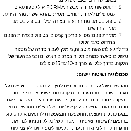
בכאבי שרירים וכאבי מפרקים.
התאוששות מהירה: מכשיר FORMA יעיל לספורטאים
ולמטופלים לאחר ניתוחים, ומסייע בהתאוששות מהירה יותר.
טיפול בסימני מתיחה: עוזר בצורה יעילה בטיפול בסימני
מתיחה חדשים.
מתיחת פנים: מסייע בריכוך קמטים, בטיפול בנפיחות הפנים
ובחידוש סיבי הקולגן.
כדי להגיע לתוצאות מיטביות, מומלץ לעבור סדרה של מספר
טיפולים, כאשר כמותם תלויה בצרכים האישיים ובמצב העור של
הלקוח. בדרך כלל יש צורך ב-10 עד 15 טיפולים.
טכנולוגיה ושיטות יישום:
המכשיר פועל על בסיס טכנולוגיית לחץ מיקרו-רטט, המשפיעה על
העור והשכבות התת-עוריות. מיקרו-רטט משפר את זרימת הדם
במיקרו-מחזור הדם בקפילרות, מה שמשפר באופן משמעותי את
הזנת הרקמות ומסייע לסילוק יעיל יותר של רעלים. המכשיר מצויד
במערכת כוונון עוצמת ההשפעה, המאפשרת להתאים את הטיפול
בהתאם לרגישות האישית והמטרות של כל לקוח. ניתן לכוון את
ההגדרות, החל מהגדרות עדינות לניקוז לימפתי ועד לעוצמתיות