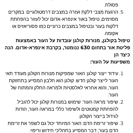
פסולת.
הרגעת מצבי דלקת ועזרה במצבים דרמטולוגיים: במקרים
מסוימים, טיפול באור אינפרא-אדום יכול לעזור בהפחתת
דלקות בעור ובטיפול במצבים כרוניים כמו פסוריאזיס או
אקזמה.
טיפול בקולגן, מנורות קולגן עובדות על העור באמצעות
פליטת אור בתחום 630 ננומטר, בקרבת אינפרא-אדום. הנה
כיצד הן
משפיעות על העור:
עידוד ייצור קולגן: האור שמפיקות מנורות הקולגן מעודד תאי
העור לייצר קולגן חדש. קולגן הוא חלבון המסייע בתחזוקת
העור, והוא אחראי לאלסטיות ולמראה החלק והמתוח של
העור.
שיפור מראה העור: שימוש במנורות קולגן יכול להוביל
להפחתת קמטוטים ולשיפור כללי במראה העור, הודות
לגידול בייצור הקולגן.
שיפור זרימת הדם: האור המיוחד יכול גם לשפר את זרימת
הדם בעור, דבר המסייע בתהליכי חידוש וריפוי.