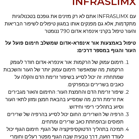
INFRASLIMX
עם INFRASLIMX אתם לא רק מזינים את גופכם בטכנולוגיות
מתקדמות, אלא גם מפנקים אותו במגוון טיפולים לשיפור הבריאות
והעור טיפול בקרני אינפרא אדום 790 ננומטר
טיפול באמצעות אור אינפרא-אדום שמשלב חימום פועל על
העור והגוף במספר דרכים:
חימום עמוק של הרקמות: אור אינפרא-אדום חודר לעומק
הרקמות, מה שמאפשר חימום עמוק יותר של העור והשכבות
שמתחתיו. זה יכול לסייע בשיפור זרימת הדם והקלה על
כאבים בשרירים ובמפרקים.
שיפור זרימת הדם והחמצת העור: החימום והאור מגבירים
את זרימת הדם, מה שמסייע בהבאת חמצן ומזון לתאי העור
וסיוע בתהליכי ריפוי וחידוש.
הרפיה של השרירים: החום יכול לסייע בהרפיה של שרירים
תפוסים ובהפחתת כאב שרירים ומתחים.
תמיכה בתהליך הדטוקסיפיקציה של הגוף: חימום הגוף יכול
לעודד הזעה, דרך טבעית שבה הגוף מפטר רעלים וחומרי