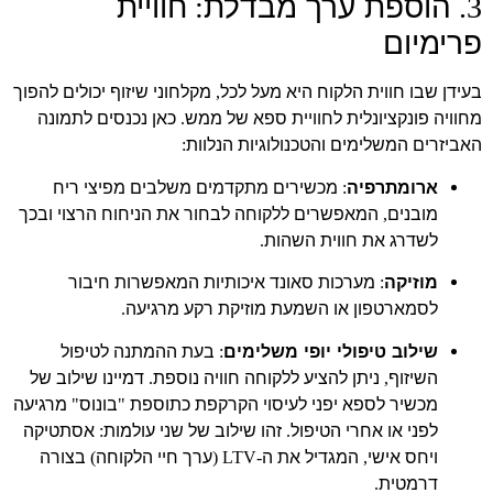
הוספת ערך מבדלת
חוויית
:
3.
פרימיום
בעידן שבו חווית הלקוח היא מעל לכל
מקלחוני שיזוף יכולים להפוך
,
מחוויה פונקציונלית לחוויית ספא של ממש
כאן נכנסים לתמונה
.
האביזרים המשלימים והטכנולוגיות הנלוות
:
ארומתרפיה
מכשירים מתקדמים משלבים מפיצי ריח
:
מובנים
המאפשרים ללקוחה לבחור את הניחוח הרצוי ובכך
,
לשדרג את חווית השהות
.
מוזיקה
מערכות סאונד איכותיות המאפשרות חיבור
:
לסמארטפון או השמעת מוזיקת רקע מרגיעה
.
שילוב טיפולי יופי משלימים
בעת ההמתנה לטיפול
:
השיזוף
ניתן להציע ללקוחה חוויה נוספת
דמיינו שילוב של
.
,
מכשיר לספא יפני לעיסוי הקרקפת כתוספת
בונוס
מרגיעה
"
"
לפני או אחרי הטיפול
זהו שילוב של שני עולמות
אסתטיקה
:
.
ויחס אישי
המגדיל את ה
ערך חיי הלקוחה
בצורה
)
-LTV (
,
דרמטית
.