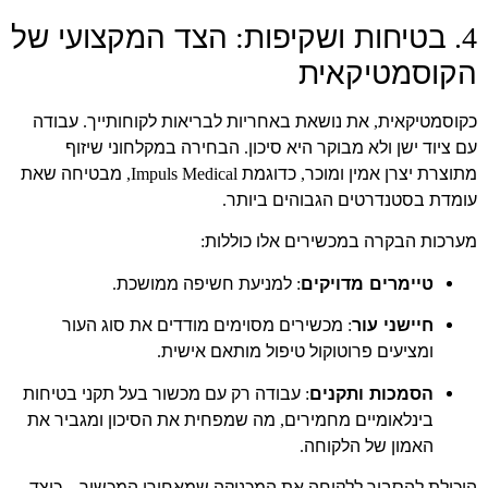
בטיחות ושקיפות
הצד המקצועי של
:
4.
הקוסמטיקאית
כקוסמטיקאית
את נושאת באחריות לבריאות לקוחותייך
עבודה
.
,
עם ציוד ישן ולא מבוקר היא סיכון
הבחירה במקלחוני שיזוף
.
מתוצרת יצרן אמין ומוכר
כדוגמת
מבטיחה שאת
Impuls Medical,
,
עומדת בסטנדרטים הגבוהים ביותר
.
מערכות הבקרה במכשירים אלו כוללות
:
טיימרים מדויקים
למניעת חשיפה ממושכת
.
:
חיישני עור
מכשירים מסוימים מודדים את סוג העור
:
ומציעים פרוטוקול טיפול מותאם אישית
.
הסמכות ותקנים
עבודה רק עם מכשור בעל תקני בטיחות
:
בינלאומיים מחמירים
מה שמפחית את הסיכון ומגביר את
,
האמון של הלקוחה
.
היכולת להסביר ללקוחה את המכניקה שמאחורי המכשיר – כיצד