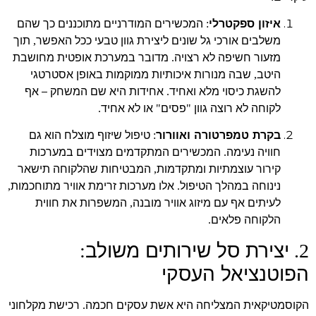
איזון ספקטרלי
המכשירים המודרניים מתוכננים כך שהם
:
משלבים אורכי גל שונים ליצירת גוון טבעי ככל האפשר
תוך
,
מזעור חשיפה לא רצויה
מדובר במערכת אופטית מחושבת
.
היטב
שבה מנורות איכותיות ממוקמות באופן אסטרטגי
,
להשגת כיסוי מלא ואחיד
אחידות היא שם המשחק – אף
.
לקוחה לא רוצה גוון
פסים
או לא אחיד
.
"
"
בקרת טמפרטורה ואוורור
טיפול שיזוף מוצלח הוא גם
:
חוויה נעימה
המכשירים המתקדמים מצוידים במערכות
.
קירור עוצמתיות ומתקדמות
המבטיחות שהלקוחה תישאר
,
נינוחה במהלך הטיפול
אלו מערכות זרימת אוויר מתוחכמות
,
.
לעיתים אף עם מיזוג אוויר מובנה
המשפרות את חווית
,
הלקוחה פלאים
.
יצירת סל שירותים משולב
:
2.
הפוטנציאל העסקי
הקוסמטיקאית המצליחה היא אשת עסקים חכמה
רכישת מקלחוני
.