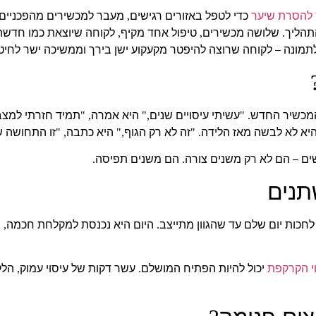
 להסרת שיער
כדי לטפל באזורים רגישים
מעבר למכשירים מהפכניים ל
,
תהליך
שלושה מכשירים
טיפול אחד מקיף
לקוחה שיוצאת כמו חדשה
,
,
.
לתמונה – לקוחה שרוצה להיפטר מקעקוע ישן בירך וממשיכה ישר לחיט
המכשיר החדש
עשיתי עיסויים שנים
היא אמרה
תמיד חזרתי למצב
, "
,"
. "
היא לא לבשה מאז הלידה
זה לא רק הגוף
היא כתבה
זו התחושה ש
, "
,"
. "
ים – הם לא רק משנים צורה
הם משנים תפיסה
.
.
תנים
חכות יום שלם עד שהגוון מתייצב
היום היא נכנסת למקלחת חכמה
י
,
.
וי הקרקפת
יכול להיות הפתיח המושלם
עשר דקות של עיסוי עמוק
הלק
,
.