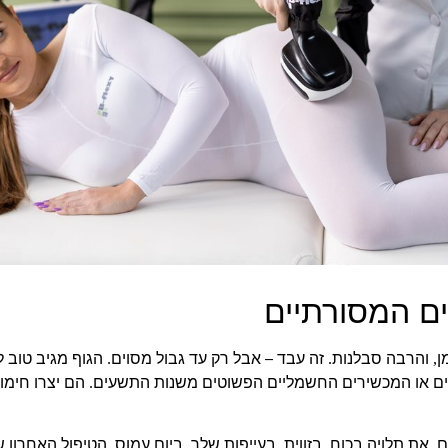
ם המסורתיים
ן
והרבה סבלנות
זה עבד – אבל רק עד גבול מסוים
הגוף מגיב טוב ל
.
.
,
שנים או המכשירים החשמליים הפשוטים משנות התשעים
הם יצרו חימו
.
ם
את תלויה בכוח
בזווית
בעייפות שלך
ביום עמוס
הטיפול האחרון ש
,
.
,
,
,