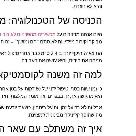
והיא לא חוזרת
.
הכניסה של הטכנולוגיה
מה
:
היום אנחנו מדברים על
מכשירים מהפכניים לעיצוב ו
מבוקר וקירור מיידי
זה לא סתם
חם ומושך
זה חו
" –
"
.
התוצאה
היקף יורד ב
ס
מ כבר אחרי טיפול ראש
"
-2-4
?
מניחה את הידית
והיא עושה את העבודה
.
,
למה זה משנה לקוסמטיקא
כי זמן שווה כסף
טיפול ידני של
דקות על בטן אחת 
60
.
היא מרגישה את זה בבגדים
וזה אומר המלצות
חזרו
,
.
אבל זה לא רק על זמן
זה על ביטחון
כשאת יודעת שה
.
.
מה שהופך קליניקה מבינונית למצוינת
.
איך זה משתלב עם שאר המ