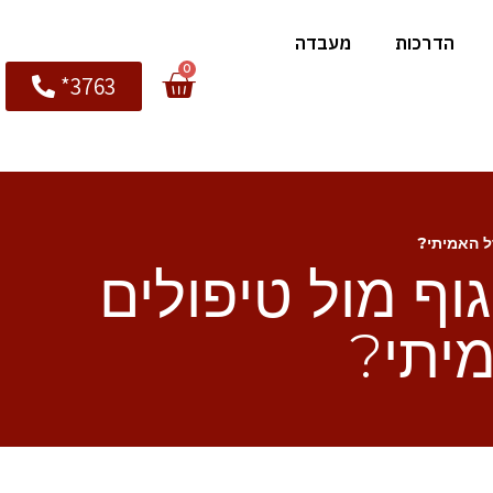
הדרכות
מעבדה
0
3763*
ל האמיתי?
וף מול טיפולים
יתי?