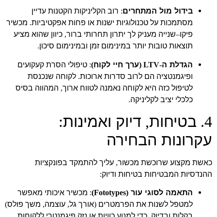
בידול מול המתחרים
רוב הקליניקות הקטנות עדיין
:
מסתמכות על טכנולוגיות ישנות או פחות אפקטיביות
מכשיר
.
פיקו
שנייה מעניק לך יתרון תחרותי ברור
כיוון שהוא מציע
,
–
תוצאות טובות יותר במינימום זמן ובמינימום סיכון
.
הגדלת ה
ערך חיי לקוח
טיפולי הסרת קעקועים
:
)
-LTV (
ופיגמנטציה הם לרוב סדרות ארוכות
לקוחה שנכנסת
.
לטיפול כזה היא לקוחה נאמנה לטווח ארוך
המהווה בסיס
,
כלכלי יציב לקליניקה
.
בטיחות
דיוק ואמינות
:
,
4.
עקרונות הבחירה
כאשת מקצוע שרוכשת מכשור
עליך להתמקד בפונקציות
,
ההנדסיות המבטיחות בטיחות ודיוק
:
התאמה לסוגי עור
מכשיר איכותי מאפשר
:
(Fototypes)
למטפל לשנות את הפרמטרים
אורך גל
עוצמה
משך פולס
)
,
,
(
בקלות ובדיוק
כדי למנוע כוויות או נזק פיגמנטרי ללקוחות
,