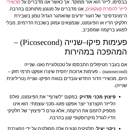
בבסיסו
לייזר הוא אור ממוקד
אך כאשר אנו מדברים על
מכשירי
.
,
לייזר להסרת קעקועים
אנו מדברים על מנגנון מתוחכם בהרבה
.
,
ה
מהנדסים
של העור יודעים שהאתגר הגדול טמון בשבירת
"
"
חלקיקי הדיו או הפיגמנט
שנמצאים עמוק בשכבת הדרמיס
מבלי
,
,
לפגוע ברקמה שמסביב
.
פעימות פיקו
שנייה
(Picosecond) –
–
המהפכה במהירות
אם בעבר הטיפולים התבססו על טכנולוגיית נאנו
שנייה
–
פעימות ארוכות יחסית שיצרו אפקט תרמי חזק –
(nanosecond) –
היום
מכשירי הדור החדש עובדים בטווח הפיקו
שנייה
טריליונית
(
–
,
שנייה
).
פיצוץ מכני מדויק
במקום
לשרוף
את הפיגמנט
פולס
,
"
"
:
הלייזר הקצרצר יוצר אפקט פוטו
מכני עוצמתי
הוא אינו
.
–
מספיק לחמם את הרקמה
אלא גורם ל
פיצוץ
של חלקיקי
"
"
,
הדיו לגודל מיקרוסקופי קטן בהרבה
.
ניקוי יעיל
חלקיקים קטנים אלה מסולקים על ידי המערכת
: