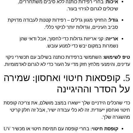
איכות
בחרי רפידות כותנה ללא סיבים משתחררים
,
:
שיכולים לגרום לגירוי בעור
.
גודל
החזיקי מגוון גדלים – רפידות קטנות לעבודה מדויקת
:
סביב העיניים
וגדולות יותר לניקוי כללי
.
,
אריזה
קני אריזות גדולות כדי לחסוך
אבל ודאי שהן
,
:
נשמרות במקום יבש כדי למנוע עובש
.
טיפ לשימוש
השתמשי ברפידות כותנה בשילוב עם תכשירי ניקוי
:
עדינים
והימנעי מלחץ חזק מדי על העור כדי לא לגרום לאדמומיות
.
,
קופסאות חיטוי ואחסון
שמירה
:
5.
על הסדר וההיגיינה
כדי שהכלים הידניים שלך יישארו במצב מושלם
את צריכה קופסת
,
חיטוי ואחסון ייעודית
זה לא כלי עבודה ישיר
אבל זה חלק קריטי
,
.
מהשגרה שלך
.
קופסת חיטוי
בחרי קופסה עם תמיסת חיטוי או מכשיר
UV
: