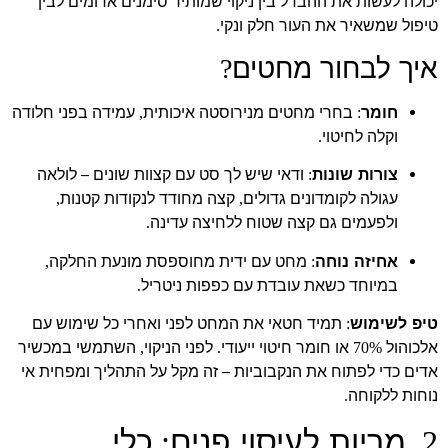
יכולה לעשות את ההבדל בין ניקוי שמותיר סימנים אדומים לבין
טיפול שמשאיר את העור חלק ונקי
.
איך לבחור מחטים
?
חומר
בחרי מחטים מנירוסטה איכותית
עמידה בפני חלודה
,
:
וקלה לחיטוי
.
צורות שונות
ודאי שיש לך סט עם קצוות שונים – לולאה
:
עגולה לקומדונים גדולים
קצה מחודד לנקודות קטנות
,
,
ולפעמים גם קצה שטוח ללחיצה עדינה
.
אחיזה נוחה
מחט עם ידית מחוספסת מונעת החלקה
,
:
במיוחד כשאת עובדת עם כפפות ניטריל
.
טיפ לשימוש
תמיד חטאי את המחט לפני ואחרי כל שימוש עם
:
אלכוהול
או חומר חיטוי ייעודי
לפני הניקוי
השתמשי במכשיר
,
.
70%
אדים כדי לפתוח את הנקבוביות – זה מקל על התהליך ומפחית אי
נוחות ללקוחה
.
מריות לעיסוי פנים
כלי
:
2.