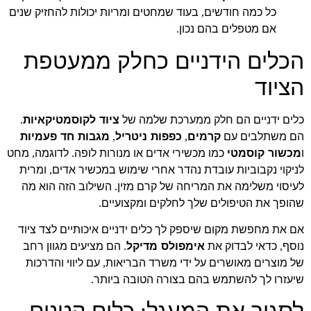
כל כמה חודשים
בעוד שמחטים ומריות יכולות להחזיק שנים
,
אם מטפלים בהם נכון
.
הכלים הידניים כחלק ממעטפת
הציוד
כלים ידניים הם חלק ממערכת שלמה של
ציוד לקוסמטיקאיות
.
הם משתלבים עם
קרמים
כפפות ניטריל
מגבות חד פעמיות
,
,
ו
מכשור קוסמטי
כמו מכשירי אדים או מנורות לופה
לדוגמה
מחט
,
.
לניקוי נקבוביות עובדת נהדר אחרי שימוש במכשיר אדים
ומרית
,
לעיסוי משלימה את המריחה של קרם מזין
השילוב הזה הוא מה
.
שהופך את הטיפולים שלך לחלקים ומקצועיים
.
אם את מחפשת מקום שיספק לך כלים ידניים איכותיים לצד ציוד
נוסף
כדאי לבדוק את
אימפולס מדיקל
הם מציעים מגוון רחב
.
,
של מוצרים מאושרים על ידי משרד הבריאות
עם ליווי והדרכות
,
שיעזרו לך להשתמש בהם בצורה הטובה ביותר
.
לסגור את המעגל
כלים קטנים