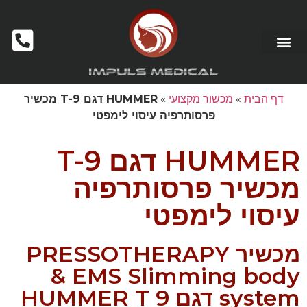
מכשור לקוסמטיקאיות ומכוני יופי
דף הבית
»
מכשור מקצועי
»
HUMMER דגם T-9 מכשיר
פרסותרפיה עיסוי לימפטי
HUMMER דגם T-9
מכשיר פרסותרפיה
עיסוי לימפטי
מכשיר PRESSOTHERAPY
& EMS Slimming body
system דגם HUMMER T 9