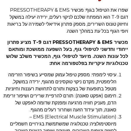
שפרו את הטיפול בגוף: מכשיר PRESSOTHERAPY & EMS
דגם 9-T הוא המפתח שלכם לניקוי רעלים, ירידה יעילה במשקל
וחיזוק טונוס השרירים, מספק פתרון אידיאלי לשמירה על בריאות
ויופי הגוף בכל עת במהלך השנה.
מכשיר PRESSOTHERAPY & EMS דגם 9-T מציע פתרון
ייחודי וחדשני לטיפולי גוף, בעל השפעה ממושכת ומותאם
לכל עונות השנה. מיועד לטיפולי גוף, המכשיר משלב שלוש
טכנולוגיות עיקריות בפלטפורמה אחת:
עיסוי לימפתי: מספק טיפול עמוק שמסייע בשיפור הזרימה
הלימפטית, מקדם ניקוי טוקסינים מהגוף, ירידה במשקל,
מטפל בתופעות של בצקות ותורם לתחושת רעננות וחיוניות.
חימום (אפקט סאונה): תורם להרפיית שרירים ושיפור זרימת
הדם, מעניק חוויה מרגיעה ומפנקת שדומה לאפקט של
סאונה, תוך עידוד הזעה ושחרור רעלים מהגוף.
EMS (Electrical Muscle Stimulation) –
מיוסטימולציה: טכנולוגיה שמשתמשת בגירויים חשמליים
לחיזוק וטיפוח השרירים, מעניקה שיפור בטונוס השריר