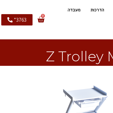
הדרכות
מעבדה
0
3763*