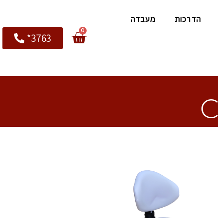
הדרכות
מעבדה
0
3763*