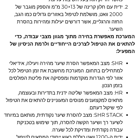
ידית עם חלון קרינה של 13×30 מ"מ והספק מוגבר של
2000 וואט, מושלמת לטיפול באזורים גדולים כמו הגב,
החזה והרגליים, אשר דורשים יעילות ומהירות בהסרת
השיער.
המערכת מאפשרת בחירה מתוך מגוון מצבי עבודה, כדי
להתאים את הטיפול לצרכים הייחודיים ולרמת הניסיון של
המפעיל:
SHR: מצב המאפשר הסרת שיער מהירה ויעילה, אידיאלי
למתחילים בתחום. המערכת מחשבת את זמן הטיפול לכל
אזור לפי הגדרות מוקדמות ומפסיקה את פליטת הפולסים
בזמן הנכון.
HR: מצב המאפשר שליטה ידנית בתדירות ובעוצמה,
מתאים למקצוענים מנוסים המעוניינים להתאים את הטיפול
לפי שיקול דעתם.
SHR STACK: מצב להסרת שיער נקודתית, מותאם במיוחד
לשיער רך ושיער הקשה להסרה, תוך שימוש בטכניקת
עבודה נקודתית ומדויקת לכל שערה.
ידית ה-1200 וואט כוללת ראש ייחודי המתאים לטיפול