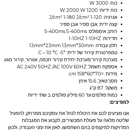
כוח: 3000 W
כוח ידיות: 1200 W 2000 W
אנרגיה: 1-120 J/cm² 1-180 J/cm²
קצה ידית: אבן ספיר אבן ספיר
רוחב אימפולס: 5-400ms 5-400ms
תדירות: 1-10HZ 1-10HZ
חלון עבודה: 13mm*23mm 13mm*30mm
טמפרטורת קירור של ידית: °C – 10 °C -5
מערכת קירור:מערכת יחידת קירור חכמה, אוורור, קירור מגע
אספקת חשמל: AC 240V 50HZ /AC 100V 60HZ
מידות: =70*60*158 cm
מסך:טאץ', 15.6 אינץ
משקל: 87 ק"ג
כמות פולסים:עד 60 מיליון פולסים ב שתי ידיות
למפיצים:
אנו מציעים לכם את היכולת לנהל את עסקיכם ממרחק, להפעיל
שליטה מלאה על פעולת המכשירים, לקבוע את המגבלות
המדויקות למיקומים בהם השתמשו, לאזן את זמני העבודה, ולכוון