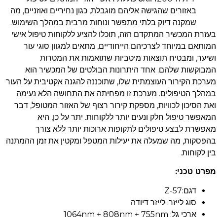
באזורים שהגישה אליהם מוגבלת, כגון נחיריים ואוזניים, מה
שמקנה דיוק בלתי מתפשר ונוחות מרבית במהלך השימוש.
בעזרת המכשיר המתקדם הזה, תוכלו להציע ללקוחות טיפול אישי
המותאם במיוחד לצרכיהם הייחודיים, מתאים למגוון סוגי עור
ושיער, ומבטיח תוצאות מיטביות שתואמות את המטרות
המבוקשות שלהם. אחד היתרונות הבולטים של המכשיר הוא
מערכת הקירור העוצמתית שלו, שתוכננה להגנה אקטיבית על העור
במהלך הטיפולים. מערכת זו מפחיתה את התחושה הלא נעימה
ואת הסיכון לכוויות, מספקת קירור רצוף של האזור המטופל, דבר
המאפשר טיפול חלק ונעים יותר ללקוחות. יתר על כן, היא
מאפשרת לבצע טיפולים לתקופות ארוכות יותר ללא צורך
בהפסקות, מה שמעלה את יעילות המטפל ומקטין את זמן ההמתנה
בין לקוחות.
מפרט טכני:
דגם:Z-57
סוג לייזר: לייזר דיודה
ארכי גל: 1064nm + 808nm + 755nm