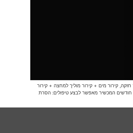
גע צבעוני וקל לתפעול מערכת קירור חזקה, קירור מים + קירור מוליך למחצה + קירור
וויר מערכת מומחית עם אפשרות הגדרת צבע עור ופיגמנט של צבע שיער ,המכשיר מתאים לכל סוגי העור אחריות – 12 חודשים המכשיר מאפשר לבצע טיפולים: הסרת