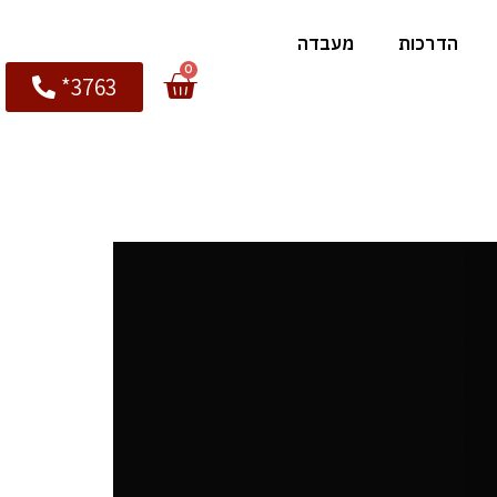
הדרכות
מעבדה
0
3763*