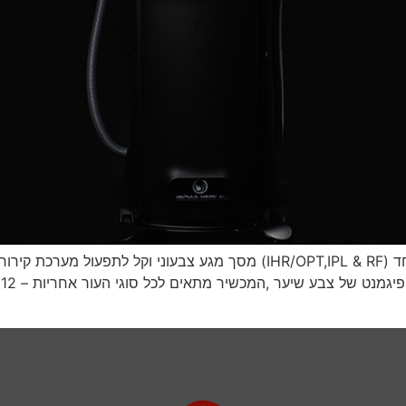
מערכת EVO 14 כוללת 3 טכנולוגיות בתוך מכשיר אחד (IHR/OPT,IPL & RF) מסך מ
א