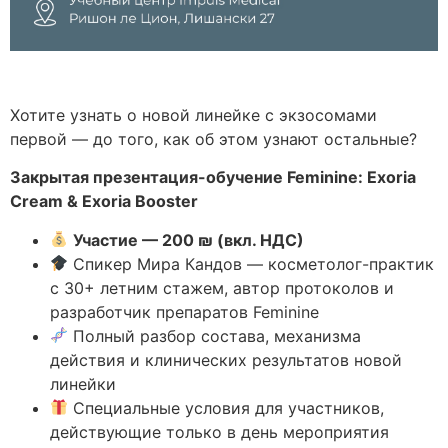
Хотите узнать о новой линейке с экзосомами
первой — до того, как об этом узнают остальные?
Закрытая презентация-обучение Feminine: Exoria
Cream & Exoria Booster
Участие — 200 ₪ (вкл. НДС)
Спикер Мира Кандов — косметолог-практик
с 30+ летним стажем, автор протоколов и
разработчик препаратов Feminine
Полный разбор состава, механизма
действия и клинических результатов новой
линейки
Специальные условия для участников,
действующие только в день мероприятия