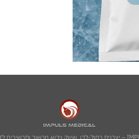
IMPULS MEDICAL GROUP – יצרנית כחול-לבן, שיווק ויבוא מכשור ותכשי