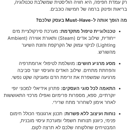
רק עמדת חפיפה, היא חוויה הוליסטית שמשלבת טכנולוגיה,
בריאות ופינוק ברמה של חמישה כוכבים.
מה הופך אותה ל-Must-Have בעסק שלכם?
טכנולוגיית טיפול מתקדמת:
מערכת סירקולציית מים
ייחודית, שילוב אדים (Steam) ותאורת אווירה (Ambient
Lighting) לניקוי עמוק של הקרקפת והזנת השיער
מהשורש.
מסע מרגיע חושים:
מושלמת לטיפולי ארומתרפיה
והפחתת מתחים. שילוב האדים והעיסוי יוצר סביבה
מרגיעה שמשפרת את זרימת הדם ומעניקה שקט נפשי.
התאמה לכל סוגי העסקים:
פתרון אידיאלי למכוני יופי
יוקרתיים, ספא, מספרות פרימיום ואפילו מרכזי התאוששות
לאחר אימון לשחרור מתח שרירי.
נוחות ועיצוב ללא פשרות:
תכנון ארגונומי הכולל חימום
פנימי, כיוונון תנוחות חשמלי ומערכת עיסוי מובנית,
המבטיחים שהלקוחה שלכם לא תרצה לקום.