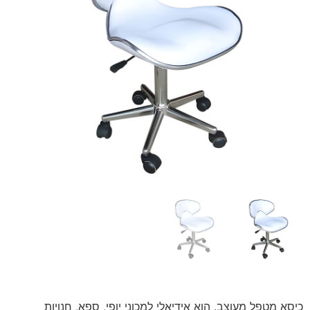
כיסא מטפל מעוצב. הוא אידיאלי למכוני יופי, ספא, חנויות