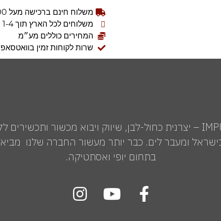
משלוח חינם ברכישה מעל 300 ש״ח
משלוחים לכל הארץ תוך 1-4 ימי עסקים
המחירים כוללים מע״מ
שרות לקוחות זמין בוואטסאפ: 54-9892281
IMPULS MEDICAL GROUP – יצרנית כחול-לבן, שיווק ויבוא מכשור ותכשי
שראל ומעבר לים. כבר יותר מעשור החברה שלנו מביאה 
בתחום יופי ואסתטיקה.