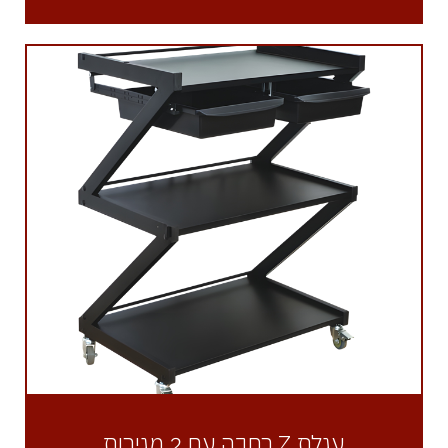
עגלת Z רחבה עם 2 מגירות