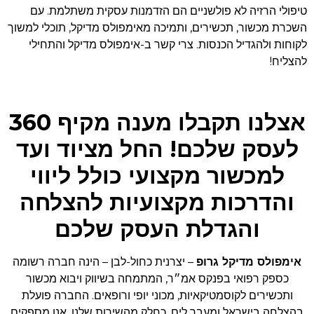
טיפולי הרזיה לא פולשניים הם הזדמנות עסקית משתלמת. עם
השכרת מכשור, תכשירים, ותמיכה מאימפולס מדיקל, תוכלי למשוך
לקוחות ולהגדיל הכנסות. צרי קשר ב-אימפולס מדיקל והתחילי
להצליח!
אצלנו תקבלו מענה מקיף 360
לעסק שלכם! החל מציוד ועד
למכשור מקצועי כולל ליווי
והדרכות מקצועיות להצלחה
והגדלת העסק שלכם
אימפולס מדיקל גרופ
– יצרנית כחול-לבן – הינה חברה רשומה
כספק רפואי בפנקס אמ״ר, המתמחה בשיווק ויבוא מכשור
ותכשירים לקוסמטיקאיות, מכוני יופי ורופאים. החברה פועלת
בהצלחה בישראל ומעבר לים. כחלק מהשירות שלנו, אנו מספקים