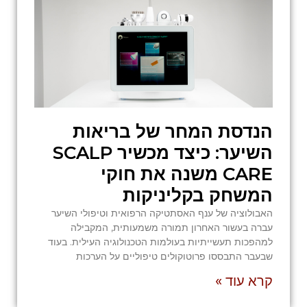
הנדסת המחר של בריאות
השיער: כיצד מכשיר SCALP
CARE משנה את חוקי
המשחק בקליניקות
האבולוציה של ענף האסתטיקה הרפואית וטיפולי השיער
עברה בעשור האחרון תמורה משמעותית, המקבילה
למהפכות תעשייתיות בעולמות הטכנולוגיה העילית. בעוד
שבעבר התבססו פרוטוקולים טיפוליים על הערכות
קרא עוד »